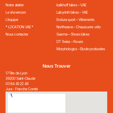
Notre atelier
kalkhoff bikes – VAE
Le showroom
Labyrinth bikes – VAE
L’équipe
Endura sport – Vêtements
* LOCATION VAE *
Northwave – Chaussures vélo
Nous contacter
Gaerne – Shoes bikes
DT Swiss – Roues
Morphologics – Etude posturales
Nous Trouver
17 Rte de Lyon
39200 Saint-Claude
03 84 45 22 46
Jura - Franche Comté