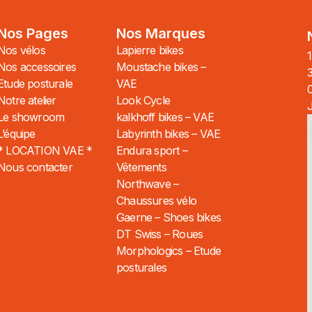
Nos Pages
Nos Marques
Nos vélos
Lapierre bikes
1
Nos accessoires
Moustache bikes –
Etude posturale
VAE
Notre atelier
Look Cycle
Le showroom
kalkhoff bikes – VAE
L’équipe
Labyrinth bikes – VAE
* LOCATION VAE *
Endura sport –
Nous contacter
Vêtements
Northwave –
Chaussures vélo
Gaerne – Shoes bikes
DT Swiss – Roues
Morphologics – Etude
posturales