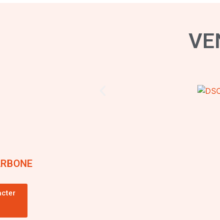
VE
ARBONE
acter