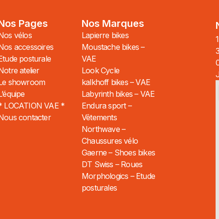
Nos Pages
Nos Marques
Nos vélos
Lapierre bikes
1
Nos accessoires
Moustache bikes –
Etude posturale
VAE
Notre atelier
Look Cycle
Le showroom
kalkhoff bikes – VAE
L’équipe
Labyrinth bikes – VAE
* LOCATION VAE *
Endura sport –
Nous contacter
Vêtements
Northwave –
Chaussures vélo
Gaerne – Shoes bikes
DT Swiss – Roues
Morphologics – Etude
posturales