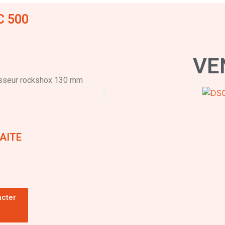
C 500
VE
tisseur rockshox 130 mm
FAITE
acter