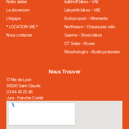
Notre atelier
kalkhoff bikes – VAE
Le showroom
Labyrinth bikes – VAE
L’équipe
Endura sport – Vêtements
* LOCATION VAE *
Northwave – Chaussures vélo
Nous contacter
Gaerne – Shoes bikes
DT Swiss – Roues
Morphologics – Etude posturales
Nous Trouver
17 Rte de Lyon
39200 Saint-Claude
03 84 45 22 46
Jura - Franche Comté